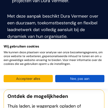
projecten van Dura Vermeer.
Met deze aanpak beschikt Dura Vermeer over
een duurzaam, toekomstbestendig en flexibel
laadnetwerk dat volledig aansluit bij de
dynamiek van hun organisatie.
Wij gebruiken cookies
Ik wil dit ook!
We kunnen deze plaatsen voor analyse van onze bezoekersgegevens, om
onze website te verbeteren, gepersonaliseerde inhoud te tonen en om u
een geweldige website-ervaring te bieden. Voor meer informatie over de
cookies die we gebruiken opent u de instellingen.
Bepaal zelf de laadinsfrastructuur
Accepteer alles
Nee, pas aan
Ontdek de mogelijkheden
Thuis laden, je wagenpark opladen of